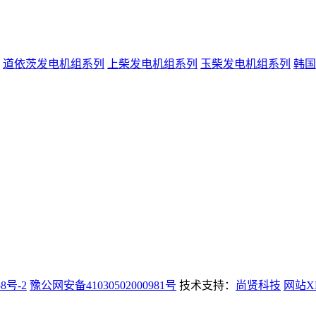
道依茨发电机组系列
上柴发电机组系列
玉柴发电机组系列
韩国
58号-2
豫公网安备41030502000981号
技术支持：
尚贤科技
网站X