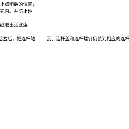
上止点稍后的位置；
底壳内。并防止碰
线取出活塞连
销。拆卸活塞后，把连杆轴 瓦、连杆盖和连杆螺钉仍装到相应