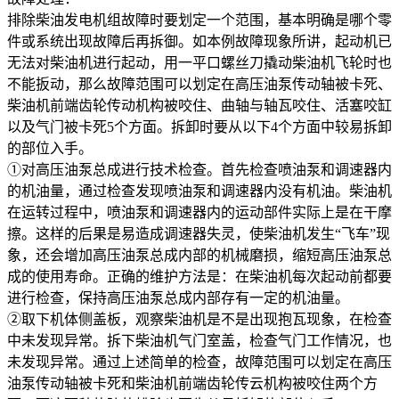
排除柴油发电机组故障时要划定一个范围，基本明确是哪个零
件或系统出现故障后再拆御。如本例故障现象所讲，起动机已
无法对柴油机进行起动，用一平口螺丝刀撬动柴油机飞轮时也
不能扳动，那么故障范围可以划定在高压油泵传动轴被卡死、
柴油机前端齿轮传动机构被咬住、曲轴与轴瓦咬住、活塞咬缸
以及气门被卡死5个方面。拆卸时要从以下4个方面中较易拆卸
的部位入手。
①对高压油泵总成进行技术检查。首先检查喷油泵和调速器内
的机油量，通过检查发现喷油泵和调速器内没有机油。柴油机
在运转过程中，喷油泵和调速器内的运动部件实际上是在干摩
擦。这样的后果是易造成调速器失灵，使柴油机发生“飞车”现
象，还会增加高压油泵总成内部的机械磨损，缩短高压油泵总
成的使用寿命。正确的维护方法是：在柴油机每次起动前都要
进行检查，保持高压油泵总成内部存有一定的机油量。
②取下机体侧盖板，观察柴油机是不是出现抱瓦现象，在检查
中未发现异常。拆下柴油机气门室盖，检查气门工作情况，也
未发现异常。通过上述简单的检查，故障范围可以划定在高压
油泵传动轴被卡死和柴油机前端齿轮传云机构被咬住两个方