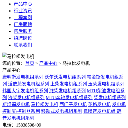
产品中心
行业资讯
工程案例
厂房面貌
售后服务
招聘岗位
联系我们
您的位置：
首页
>
产品中心
> 马拉松发电机
产品中心
康明斯发电机组系列
沃尔沃发电机组系列
帕金斯发电机组系
列
道依茨发电机组系列
上柴发电机组系列
玉柴发电机组系列
韩国大宇发电机组系列
潍柴发电机组系列
MTU柴油发电组系
列
济柴发电机组系列
MTU奔驰发电机组系列
柴发电机组系列
斯坦福发电机
马拉松发电机
西门子发电机
英格发电机
发电机
控制屏/控制器系列
移动式发电机组系列
低噪音发电机组-静
音发电机组系列
电话：15838598409