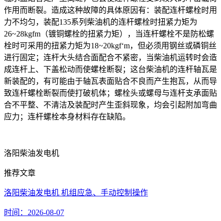
作用而断裂。造成这种故障的具体原因有：装配连杆螺栓时用
力不均匀，装配135系列柴油机的连杆螺栓时扭紧力矩为
26~28kgfm（镀铜螺栓的扭紧力矩），当连杆螺栓不是防松螺
栓时可采用的扭紧力矩为18~20kgf‘m，但必须用钢丝或磷铜丝
进行固定；连杆大头结合面配合不紧密，当柴油机运转时会造
成连杆上、下盖松动而使螺栓断裂；这台柴油机的连杆轴瓦是
新装配的，有可能由于轴瓦表面贴合不良而产生抱瓦，从而导
致连杆螺栓断裂而使打破机体；螺栓头或螺母与连杆支承面贴
合不平整、不清洁及装配时产生歪斜现象，均会引起附加弯曲
应力；连杆螺栓本身材料存在缺陷。
洛阳柴油发电机
推荐文章
洛阳柴油发电机 机组应急、手动控制操作
时间：2026-08-07