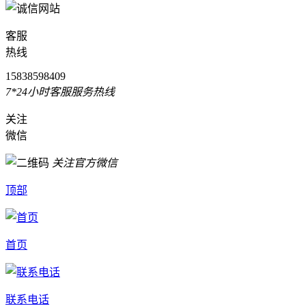
客服
热线
15838598409
7*24小时客服服务热线
关注
微信
关注官方微信
顶部
首页
联系电话