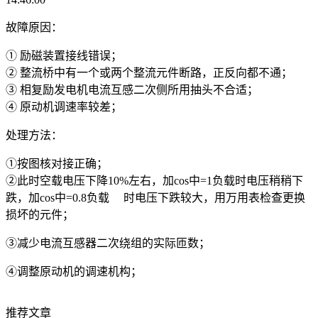
故障原因：
① 励磁装置接线错误；
② 整流桥中有一个或两个整流元件
断路，正反向都不通；
③ 相复励发电机电流互感二次侧所
用抽头不合适；
④ 原动机调速率较差；
处理方法：
①
按图核对接正确；
②
此时空载电压下降10%左右，加cos中=1负载时电压稍稍下
跌，加cos中=0.8负载 时电压下跌较大，用万用表检查更换
损坏的元件；
③
减少电流互感器二次绕组的实际匝数；
④
调整原动机的调速机构；
推荐文章