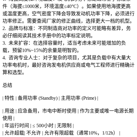
件（海拔≤1000米，环境温度≤40°C）。如果使用地海拔更高
或温度更高，空气密度下降会导致发动机功率下降，必须进行
功率修正。需要查阅厂家的修正曲线，选择更大一档的机型。
2. 品牌与标准：不同制造商对功率的定义可能略有差异，务
必仔细阅读其技术手册中的功率标定说明。
3. 未来扩容：在选择容量时，适当考虑未来可能增加的负
载，预留10%~15%的余量是明智的。
4. 咨询专业人士：对于复杂的项目，尤其是负载中有大量大
功率电机时，最好咨询发电机供应商或电气工程师进行精确计
算和选型。
总结
| 特性 | 备用功率 (Standby) | 主用功率 (Prime) |
| 用途 | 应急备用，市电中断时使用 | 作为主要或唯一电源长期
使用 |
| 年运行时间 | ≤ 500小时 | 无限制 |
| 允许超载| 不允许 | 允许有限超载（通常10%，1/12h） |