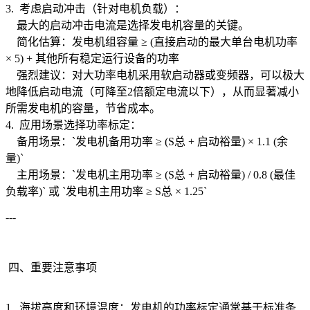
3. 考虑启动冲击（针对电机负载）：
最大的启动冲击电流是选择发电机容量的关键。
简化估算：发电机组容量 ≥ (直接启动的最大单台电机功率
× 5) + 其他所有稳定运行设备的功率
强烈建议：对大功率电机采用软启动器或变频器，可以极大
地降低启动电流（可降至2倍额定电流以下），从而显著减小
所需发电机的容量，节省成本。
4. 应用场景选择功率标定：
备用场景：`发电机备用功率 ≥ (S总 + 启动裕量) × 1.1 (余
量)`
主用场景：`发电机主用功率 ≥ (S总 + 启动裕量) / 0.8 (最佳
负载率)` 或 `发电机主用功率 ≥ S总 × 1.25`
---
四、重要注意事项
1. 海拔高度和环境温度：发电机的功率标定通常基于标准条