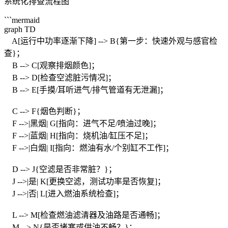
系统化排查流程图
```mermaid
graph TD
A[运行中功率逐渐下降] --> B{第一步：快速外观与感官检
查}；
B --> C[观察排烟颜色]；
B --> D[检查空滤脏污情况]；
B --> E[手摸/耳听进气/排气管道有无泄漏]；
C --> F{烟色判断}；
F -->|黑烟| G[指向：进气不足/喷油过晚]；
F -->|蓝烟| H[指向：烧机油/缸压不足]；
F -->|白烟| I[指向：燃油有水/个别缸不工作]；
D --> J{空滤是否非常脏？}；
J -->|是| K[更换空滤，测试功率是否恢复]；
J -->|否| L[进入燃油系统检查]；
L --> M[检查燃油滤清器及油路是否通畅]；
M --> N{是否堵塞或供油不畅？}；