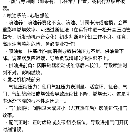
· 废气旁通阀（如果有）卡在常开位置，或执行器膜片破
裂。
2. 喷油系统 - 心脏部位
· 喷油器：喷油器雾化不良、滴油、针阀卡滞或磨损，会严
重影响燃烧效率。可通过断缸法（在运行中逐一松开高压油管
螺母，听发动机声音变化）初步判断哪个缸工作不良。注意：
高压油有喷射危险，务必专业操作！
· 喷油泵：柱塞/出油阀磨损导致供油压力不足、供油量下
降。调速器反应迟缓，导致负载增加时供油跟不上。
· 供油提前角：因联轴器松动或维修后未校准，导致喷油时
刻不对，影响燃烧。
3. 发动机机械部分
· 气缸压缩压力：使用气缸压力表测量。活塞环、缸套、气
门、气缸垫磨损或烧蚀会导致压缩比下降，燃烧无力。这是功
率逐渐下降的根本性原因之一。
· 气门间隙：间隙过大或过小（尤其热车后）影响进气排气
效率。
· 配气正时：正时齿轮或皮带/链条错位，导致进排气门开闭
时刻错误。