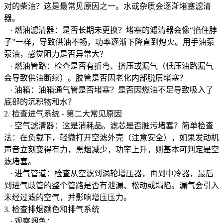
对的柴油？这是最常见原因之一。水或杂质会逐渐堵塞滤清
器。
· 燃油滤清器：是否长期未更换？堵塞的滤清器会像“掐住脖
子”一样，导致供油不畅，功率逐渐下降直到熄火。用手油泵
泵油，感觉阻力是否异常大？
· 燃油管路：检查是否有折弯、挤压或漏气（低压油路漏气
会导致供油断续）。胶管是否因老化内部脱层堵塞？
· 油箱：油箱通气管是否堵塞？是否因燃油不足导致吸入了
底部的沉积物和水？
2. 检查进气系统 - 第二大常见原因
· 空气滤清器：这是消耗品。滤芯是否脏污堵塞？简单检查
法：在负载下，轻微打开空滤外壳（注意安全），如果发动机
声音立刻变得有力，黑烟减少，功率上升，则基本可判定是空
滤堵塞。
· 进气管道：检查从空滤到涡轮增压器，再到中冷器，最后
到进气歧管的整个管路是否有泄漏、松动或塌陷。漏气会引入
未经过滤的空气，并影响增压压力。
3. 检查排烟颜色和排气系统
· 观察烟色：