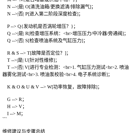
N -->|是| O[清洗油箱/更换滤清/排除漏气]；
N -->|否| P[进入第二阶段深度检查]；
P --> Q{发动机是否涡轮增压？}；
Q -->|是| R[检查增压系统：<br>增压压力/中冷器/旁通阀]；
Q -->|否| S[检查喷油系统及气缸压力]；
R & S --> T[故障是否定位？]；
T -->|是| U[针对性维修]；
T -->|否| V[进行专业检测：<br>1. 气缸压力测试<br>2. 喷油
器雾化测试<br>3. 喷油泵校验<br>4. 电子系统诊断]；
K & O & U & V --> W[功率恢复，故障排除]；
G --> R；
H --> V；
I --> M；
```
维修建议与步骤总结