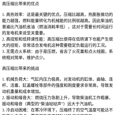
高压缩比带来的优点
1. 高热效率：这是最关键的优点。压缩比越高，热膨胀做功的
能力越强，燃料能量转化为机械能的比例就越高。因此柴油机
普遍比汽油机省油（燃油消耗率低），这对于需要长时间运行
的发电机来说至关重要。
2. 高扭矩和低转速性能：高压缩比使得在低转速下也能产生很
大的扭矩，非常适合发电机这种需要稳定负载运行的工况。
3. 无需点火系统：由于是压燃，省去了火花塞和点火线圈，系
统相对简单，维护点少。
高压缩比带来的挑战
1. 机械负荷大：气缸内压力极高，对发动机的缸体、曲轴、连
杆、活塞、缸盖螺栓等部件的强度和刚度要求非常高，导致发
动机重量和成本增加。
2. 振动和噪音大：燃烧压力急剧上升，导致柴油机工作粗暴，
振动和噪音（典型的“柴油哒哒声”）远大于汽油机。
3. 冷启动困难：在寒冷环境下，压缩终了的空气温度可能达不