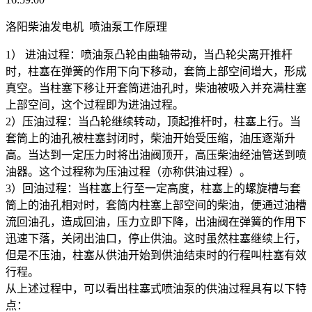
洛阳柴油发电机 喷油泵工作原理
1） 进油过程：喷油泵凸轮由曲轴带动，当凸轮尖离开推杆
时，柱塞在弹簧的作用下向下移动，套筒上部空间增大，形成
真空。当柱塞下移让开套筒进油孔时，柴油被吸入并充满柱塞
上部空间，这个过程即为进油过程。
2）压油过程：当凸轮继续转动，顶起推杆时，柱塞上行。当
套筒上的油孔被柱塞封闭时，柴油开始受压缩，油压逐渐升
高。当达到一定压力时将出油阀顶开，高压柴油经油管送到喷
油器。这个过程称为压油过程（亦称供油过程）。
3）回油过程：当柱塞上行至一定高度，柱塞上的螺旋槽与套
筒上的油孔相对时，套筒内柱塞上部空间的柴油，便通过油槽
流回油孔，造成回油，压力立即下降，出油阀在弹簧的作用下
迅速下落，关闭出油口，停止供油。这时虽然柱塞继续上行，
但是不压油，柱塞从供油开始到供油结束时的行程叫柱塞有效
行程。
从上述过程中，可以看出柱塞式喷油泵的供油过程具有以下特
点：