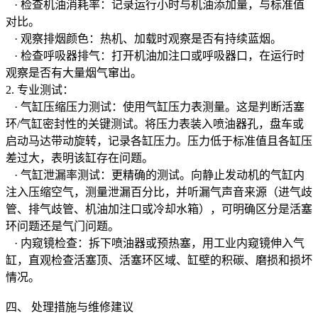
· 检查机油消耗率：记录运行小时与机油添加量，与标准值
对比。
· 观察排烟颜色：热机、加载时观察是否有持续蓝烟。
· 检查呼吸器排气：打开机油加注口或呼吸器口，在运行时
观察是否有大量烟气窜出。
2. 专业测试：
· 气缸压缩压力测试：使用气缸压力表测量。这是判断活塞
环/气缸密封性的关键测试。将压力表装入喷油器孔，盘车或
启动马达带动旋转，记录各缸压力。压力低于标准值且各缸压
差过大，表明该缸存在问题。
· 气缸泄漏率测试：更精确的测试。向静止发动机的气缸内
注入压缩空气，测量泄漏百分比，并听漏气声音来源（进气歧
管、排气歧管、机油加注口或冷却水箱），可明确区分是活塞
环问题还是气门问题。
· 内窥镜检查：拆下喷油器或预热塞，用工业内窥镜伸入气
缸，直观检查活塞顶、活塞环区域、缸壁的积碳、磨损和损坏
情况。
四、 处理措施与维修建议