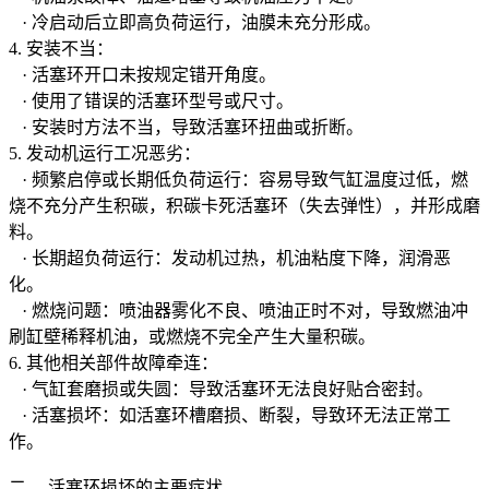
· 冷启动后立即高负荷运行，油膜未充分形成。
4. 安装不当：
· 活塞环开口未按规定错开角度。
· 使用了错误的活塞环型号或尺寸。
· 安装时方法不当，导致活塞环扭曲或折断。
5. 发动机运行工况恶劣：
· 频繁启停或长期低负荷运行：容易导致气缸温度过低，燃
烧不充分产生积碳，积碳卡死活塞环（失去弹性），并形成磨
料。
· 长期超负荷运行：发动机过热，机油粘度下降，润滑恶
化。
· 燃烧问题：喷油器雾化不良、喷油正时不对，导致燃油冲
刷缸壁稀释机油，或燃烧不完全产生大量积碳。
6. 其他相关部件故障牵连：
· 气缸套磨损或失圆：导致活塞环无法良好贴合密封。
· 活塞损坏：如活塞环槽磨损、断裂，导致环无法正常工
作。
二、 活塞环损坏的主要症状