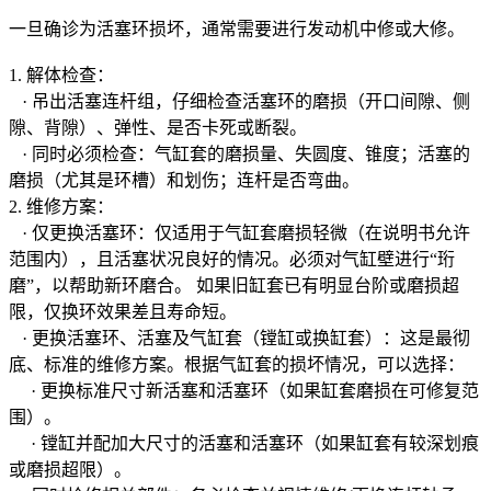
一旦确诊为活塞环损坏，通常需要进行发动机中修或大修。
1. 解体检查：
· 吊出活塞连杆组，仔细检查活塞环的磨损（开口间隙、侧
隙、背隙）、弹性、是否卡死或断裂。
· 同时必须检查：气缸套的磨损量、失圆度、锥度；活塞的
磨损（尤其是环槽）和划伤；连杆是否弯曲。
2. 维修方案：
· 仅更换活塞环：仅适用于气缸套磨损轻微（在说明书允许
范围内），且活塞状况良好的情况。必须对气缸壁进行“珩
磨”，以帮助新环磨合。 如果旧缸套已有明显台阶或磨损超
限，仅换环效果差且寿命短。
· 更换活塞环、活塞及气缸套（镗缸或换缸套）：这是最彻
底、标准的维修方案。根据气缸套的损坏情况，可以选择：
· 更换标准尺寸新活塞和活塞环（如果缸套磨损在可修复范
围）。
· 镗缸并配加大尺寸的活塞和活塞环（如果缸套有较深划痕
或磨损超限）。