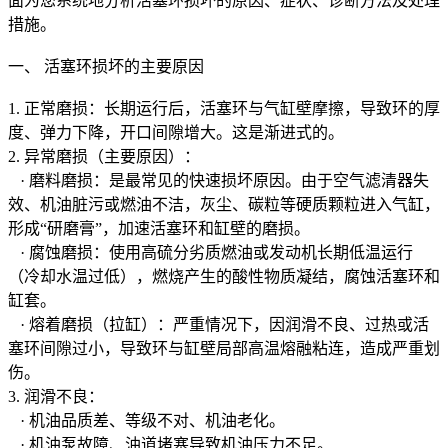
面为您系统地分析活塞环损坏的原因、症状、诊断方法及处理
措施。
一、 活塞环损坏的主要原因
1. 正常磨损：长期运行后，活塞环与气缸壁摩擦，导致环的厚
度、弹力下降，开口间隙增大。这是渐进式的。
2. 异常磨损（主要原因）：
· 磨料磨损：是最常见的快速损坏原因。由于空气滤清器失
效、机油脏污或燃油不洁，灰尘、碳粒等硬质颗粒进入气缸，
形成“研磨膏”，加速活塞环和缸壁的磨损。
· 腐蚀磨损：使用高硫分劣质燃油或发动机长期低温运行
（冷却水温过低），燃烧产生的酸性物质凝结，腐蚀活塞环和
缸套。
· 熔着磨损（拉缸）：严重情况下，因润滑不良、过热或活
塞环间隙过小，导致环与缸壁局部高温熔融粘连，造成严重划
伤。
3. 润滑不良：
· 机油品质差、等级不对、机油老化。
· 机油泵故障、油道堵塞导致机油压力不足。