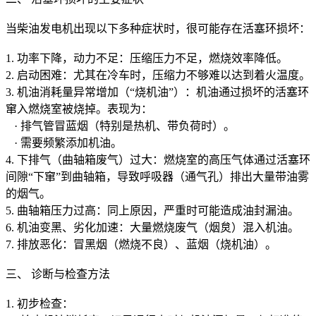
当柴油发电机出现以下多种症状时，很可能存在活塞环损坏：
1. 功率下降，动力不足：压缩压力不足，燃烧效率降低。
2. 启动困难：尤其在冷车时，压缩力不够难以达到着火温度。
3. 机油消耗量异常增加（“烧机油”）：机油通过损坏的活塞环
窜入燃烧室被烧掉。表现为：
· 排气管冒蓝烟（特别是热机、带负荷时）。
· 需要频繁添加机油。
4. 下排气（曲轴箱废气）过大：燃烧室的高压气体通过活塞环
间隙“下窜”到曲轴箱，导致呼吸器（通气孔）排出大量带油雾
的烟气。
5. 曲轴箱压力过高：同上原因，严重时可能造成油封漏油。
6. 机油变黑、劣化加速：大量燃烧废气（烟炱）混入机油。
7. 排放恶化：冒黑烟（燃烧不良）、蓝烟（烧机油）。
三、 诊断与检查方法
1. 初步检查：