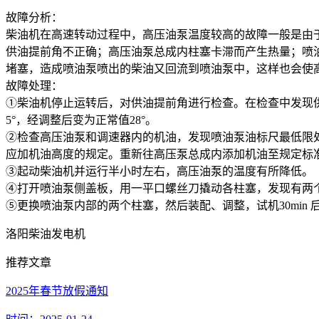
故障分析：
柴油机在高速转动过程中，高压油泵温度较高的故障一般是由
供油提前角不正确；高压油泵总成内柱塞卡滞而产生热量；喷
堵塞，造成喷油泵喷出的柴油又回流到喷油泵中，这样也会使
故障处理：
①柴油机停止运转后，对供油提前角进行检查。在检查中发现
5°，经调整后变为正常值28°。
②检查高压油泵和调速器内的机油，发现喷油泵油标尺最低限处无
应加机油高度的规定。重新往高压泵总成内添加机油至规定标
③起动柴油机并运行半小时左右，高压油泵的温度有所降低。
④打开喷油泵侧盖板，用一平口螺丝刀撬动各柱塞，发现有两
⑤更换喷油泵内部的两个柱塞，然后装配、调整，试机30min
洛阳柴油发电机
推荐文章
2025年春节放假通知