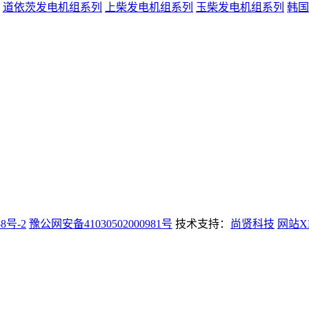
道依茨发电机组系列
上柴发电机组系列
玉柴发电机组系列
韩国
58号-2
豫公网安备41030502000981号
技术支持：
尚贤科技
网站X