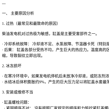
---
一、 主要原因分析
1. 过热（最常见和最致命的原因）
柴油发电机对过热极为敏感，缸盖是主要受害部件之一。
· 冷却系统故障： 冷却液不足、水泵故障、节温器卡死（特
· 后果： 缸盖各部分受热不均，产生巨大的热应力。温度高
缩，导致裂纹立即出现。
2. 冰冻损坏
· 在寒冷环境中，如果发电机停机后未放净冷却液，或防冻剂
· 水结冰后体积膨胀约9%，产生的巨大压力足以将缸盖水套
3. 安装或维修不当
· 缸盖螺栓问题：
· 紧固顺序不对： 没有按照厂家规定的顺序和力矩拧紧缸盖