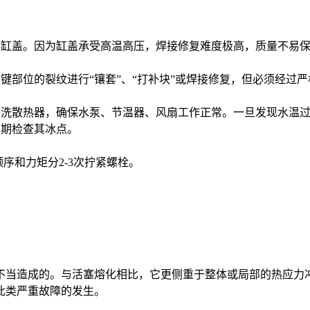
品牌缸盖。因为缸盖承受高温高压，焊接修复难度极高，质量不易
键部位的裂纹进行“镶套”、“打补块”或焊接修复，但必须经过
清洗散热器，确保水泵、节温器、风扇工作正常。一旦发现水温
定期检查其冰点。
序和力矩分2-3次拧紧螺栓。
不当造成的。与活塞熔化相比，它更侧重于整体或局部的热应力
此类严重故障的发生。