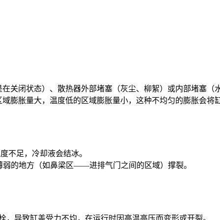
别是在关闭状态）、散热器外部堵塞（灰尘、柳絮）或内部堵塞
的区域膨胀量大，温度低的区域膨胀量小，这种不均匀的膨胀会将
浓度不足，冷却液会结冰。
最薄弱的地方（如鼻梁区——进排气门之间的区域）撑裂。
螺栓，导致缸盖受力不均，在运行时因高温高压而变形或开裂。