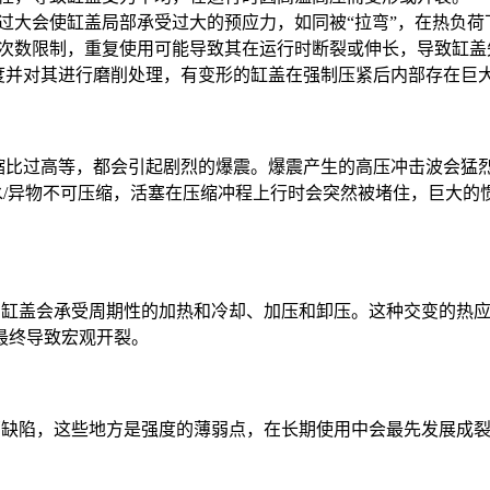
矩过大会使缸盖局部承受过大的预应力，如同被“拉弯”，在热负
伸次数限制，重复使用可能导致其在运行时断裂或伸长，导致缸
整度并对其进行磨削处理，有变形的缸盖在强制压紧后内部存在巨
压缩比过高等，都会引起剧烈的爆震。爆震产生的高压冲击波会猛
因为水/异物不可压缩，活塞在压缩冲程上行时会突然被堵住，巨大
行，缸盖会承受周期性的加热和冷却、加压和卸压。这种交变的热
最终导致宏观开裂。
部缺陷，这些地方是强度的薄弱点，在长期使用中会最先发展成