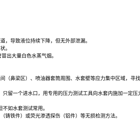
油道，导致液位持续下降，但无外部泄漏。
沫状。
管冒出大量白色水蒸气烟。
。
之间（鼻梁区）、喷油器套筒周围、水套壁等应力集中区域，寻
只留一个进水口，用专用的压力测试工具向水套内施加一定压力（通
但不如水套测试常用。
伤（铸铁件）或荧光渗透探伤（铝件）等无损检测方法。