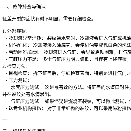
二、 故障排查与确认
缸盖开裂的症状有时不明显，需要仔细检查。
1. 外部症状：
· 冷却液异常消耗： 裂纹通水套时，冷却液会进入气缸或机
· 机油乳化： 冷却液渗入油底壳，会使机油变成乳白色的泡
· 启动困难/白烟： 冷却液进入气缸，会导致启动困难，排气
· 气缸压力不足： 多个气缸压力明显偏低，且伴有上述症状
2. 检查方法：
· 目视检查： 拆下缸盖后，仔细检查表面，特别是进排气门
· 压力测试：
· 水套压力测试： 这是最有效的方法。将缸盖的水道口封住，
并在裂纹处有水滴渗出。
· 气缸压力测试： 如果怀疑是燃烧室裂纹，可以做此测试，
· 送专业机构探伤： 对于非常细微的裂纹，可以采用磁粉探
---