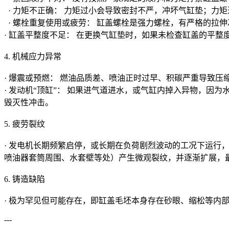
· 力矩不正确： 力矩过小会导致密封不严，冲坏气缸垫；力
· 螺栓重复使用或疲劳： 缸盖螺栓是强力螺栓，有严格的拉
· 缸盖平整度不足： 在更换气缸垫时，如果未检查缸盖的平
4. 机械应力异常
· 爆震或预燃： 燃油品质差、喷油正时过早、积碳严重导致
· 发动机“顶缸”： 如果进气道进水，或气缸内掉入异物，
毁灭性冲击。
5. 疲劳裂纹
· 发电机长期频繁启停，或长期在负荷剧烈波动的工况下运
喷油器套筒周围、水套壁等处）产生微观裂纹，并逐渐扩展，
6. 铸造缺陷
· 极为罕见但可能存在，即缸盖毛坯本身存在砂眼、缩松等内
---