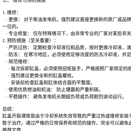
三、 维修与预防措施
1. 维修：
· 更换： 对于柴油发电机，强烈建议直接更换新的原厂或
一位的。
· 专业修复： 仅在特殊情况下，由非常专业的厂家对某些非关
2. 预防措施（至关重要）：
· 严防过热： 定期检查冷却液位和品质，按时更换冷却液，
· 防冻： 在寒冷地区，必须使用足够浓度的防冻冷却液，并
· 规范维修：
· 每次拆卸缸盖，必须使用扭矩扳手，严格按照厂家规定的顺
· 强烈建议更换全新的缸盖螺栓。
· 安装前检查缸盖和缸体结合面的平整度。
· 使用优质燃油和机油： 防止爆震和严重积碳。
· 平稳操作： 避免发电机长期超负荷或负荷剧烈波动运行。
总结：
缸盖开裂通常是由于冷却系统失效导致的严重过热或维修安装
胜于治疗。通过严格的日常保养和规范的操作，完全可以避免
推荐文章