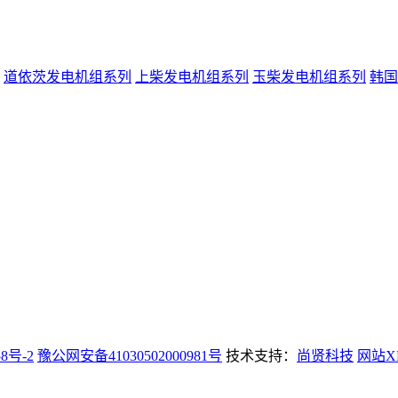
道依茨发电机组系列
上柴发电机组系列
玉柴发电机组系列
韩国
58号-2
豫公网安备41030502000981号
技术支持：
尚贤科技
网站X