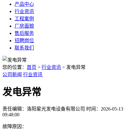
产品中心
行业资讯
工程案例
厂房面貌
售后服务
招聘岗位
联系我们
您的位置：
首页
>
行业资讯
> 发电异常
公司新闻
行业资讯
发电异常
责任编辑：洛阳星光发电设备有限公司
时间：2026-05-13
09:48:00
故障原因：