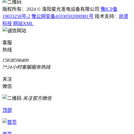
版权所有：2024 © 洛阳星光发电设备有限公司
豫ICP备
19033258号-2
豫公网安备41030502000981号
技术支持：
尚贤
科技
网站XML
客服
热线
15838598409
7*24小时客服服务热线
关注
微信
关注官方微信
顶部