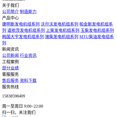
关于我们
公司简介
制造能力
产品中心
康明斯发电机组系列
沃尔沃发电机组系列
帕金斯发电机组系
列
道依茨发电机组系列
上柴发电机组系列
玉柴发电机组系列
韩国大宇发电机组系列
潍柴发电机组系列
MTU柴油发电组系
列
新闻资讯
公司新闻
行业资讯
工程案例
部分业绩
客服服务
售后服务
资料下载
服务热线
15838598409
周一至周日 9:00~22:00
扫一扫，关注我们