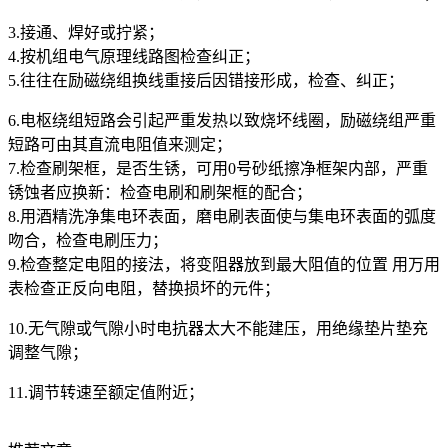
3.接通、焊好或拧紧；
4.按机组电气原理线路图检查纠正；
5.往往在励磁绕组换线重接后因错接形成，检查、纠正；
6.电枢绕组短路会引起严重发热以致烧坏线圈，励磁绕组严重
短路可由其直流电阻值来测定；
7.检查刷架框，是否生锈，可用0号砂纸擦净框架内部，严重
锈蚀者应换新：检查电刷和刷架框的配合；
8.用酒精洗净集电环表面，磨电刷表面使与集电环表面的弧度
吻合，检查电刷压力；
9.检查整定电阻的接法，将变阻器放到最大阻值的位置 用万用
表检查正反向电阻，替换损坏的元件；
10.无气隙或气隙小时电抗器太大不能建压，用绝缘垫片垫充
调整气隙；
11.调节转速至额定值附近；