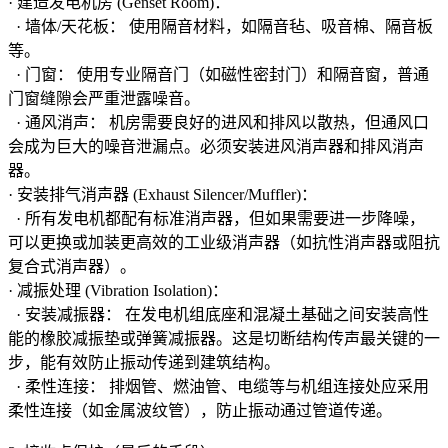
· 建造发电机房 (Genset Room)：
· 墙体/天花板： 使用隔音材料，如隔音毡、吸音棉、隔音板
等。
· 门窗： 使用专业隔音门（如磁性密封门）和隔音窗，普通
门窗缝隙会严重泄露噪音。
· 通风消声： 机房需要良好的进风和排风以散热，但通风口
会成为巨大的噪音泄漏点。必须安装进风消声器和排风消声
器。
· 安装排气消声器 (Exhaust Silencer/Muffler)：
· 所有发电机都配有标准消声器，但如果需要进一步降噪，
可以更换或加装更高效的工业级消声器（如抗性消声器或阻抗
复合式消声器）。
· 减振处理 (Vibration Isolation)：
· 安装减振器： 在发电机组底座和混凝土基础之间安装高性
能的橡胶减振垫或弹簧减振器。这是切断结构传声最关键的一
步，能有效防止振动传递到建筑结构。
· 柔性连接： 排烟管、燃油管、电缆等与机组连接处应采用
柔性连接（如金属波纹管），防止振动通过管道传递。