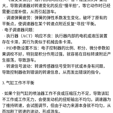
大，导致调速器对转速变化的反应“慢半拍”，等它动作时已经
需要过度补偿，从而引起游车。
· 调速弹簧疲劳：弹簧的弹性系数发生变化，破坏了原有的
平衡点，使调速器在某个转速点附近反复“寻找”平衡。
· 电子调速器问题：
· 执行器（ACT）响应不良：执行器内部的电机或液压装置
存在卡滞，其行为类似于机械齿条卡滞。
· PID参数设置不当：电子控制器的比例、积分、微分参数如
果调校不好，特别是积分作用过强，就容易在目标转速附近产
生振荡，导致游车。
· 转速信号波动：转速传感器信号受到干扰或本身有问题，
导致控制器收到错误的转速信息，从而发出错误的指令。
3. 气缸工作不平衡
· 如果个别气缸的喷油器工作不良或压缩压力不足，导致该缸
不工作或工作无力，会使发动机的扭矩输出不均匀。调速器为
了维持转速，会试图调节，但由于动力来源本身就不均匀，从
而加剧了转速的波动，形成游车。