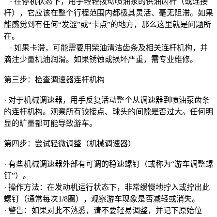
· 在停机状态下，用手轻轻拨动喷油泵的供油齿杆（或连接
杆），它应该在整个行程范围内都极其灵活、毫无阻滞。如果
能感觉到有任何“发涩”或“卡点”的地方，那么这里就是问题所
在。
· 如果卡滞，可能需要用柴油清洁齿条及相关连杆机构，并
滴注少量机油润滑。如果锈蚀或损坏严重，需专业维修。
第三步：检查调速器连杆机构
· 对于机械调速器，用手反复活动整个从调速器到喷油泵齿条
的连杆机构。观察所有铰接点、球头的间隙是否过大。任何明
显的旷量都可能导致游车。
第四步：尝试轻微调整（机械调速器）
· 有些机械调速器外部有可调的稳速螺钉（或称为“游车调整螺
钉”）。
· 操作方法：在发动机运行状态下，非常缓慢地拧入或拧出此
螺钉（通常每次1/8圈），观察游车现象是否减轻或消失。
· 警告：如果对此不熟悉，请不要轻易调整，并记下原始位