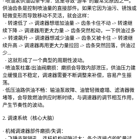
· 喷油泵供油齿条卡滞：这是导致“游车”的最常见原因之一。
供油齿条是控制喷油量的直接部件。如果它因为油污、锈蚀或
轻微变形而导致移动不灵活，就会这样：
· 转速低了 -> 调速器想增加油量 -> 齿条卡住不动 -> 转速继
续下降 -> 调速器用更大力量 -> 齿条突然松动，一下供油过多
-> 转速飙升 -> 调速器想减少油量 -> 齿条又被卡住 -> 转速继
续升高 -> 调速器再用更大力量拉回 -> 齿条突然回落，供油过
少...
· 这就形成了一个典型的周期性波动。
· 喷油泵柱塞/出油阀磨损：磨损会导致内部泄压，供油压力建
立缓慢且不稳定，调速器需要不断调整来补偿，容易产生振
荡。
· 低压油路供油不畅：输油泵故障、油管轻微瘪塌、滤清器微
堵等，会导致燃油供应时断时续，与调速器的调节相互作用，
产生节奏性的波动。
2. 调速系统（核心大脑）
· 机械调速器部件磨损/失调：
· 飞锤支架销孔、连杆机构间隙过大：各个连接点的旷量过