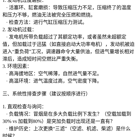
1. 发动机过度磨损：
· 活塞环、缸套磨损：导致压缩压力不足，压缩终了的温度
和压力不够，燃油无法被完全压燃和燃烧。
· 检查方法：进行气缸压缩压力测试。
2. 发动机过载：
· 发电机所带负载超过了其额定功率，或者虽然未超额定
值，但加载过于迅猛（如直接启动大功率电机），发动机被迫
进入“重负荷”工况，调速器命令大量供油，但进气量增长相对
滞后，造成短时间空燃比严重失衡。
3. 环境因素：
· 高海拔地区：空气稀薄，自然进气量不足。
· 高温环境：进气温度过高，空气密度下降。
三、系统性排查步骤（建议按顺序进行）
1. 直观检查与询问：
· 负载情况：冒烟是在多大负载比例下发生？（空载加载到
30% vs 加载到80%）是突加负载时出现还是一直有？
· 维护历史：上次更换“三滤”（空滤、机滤、柴滤）是什么
时候？