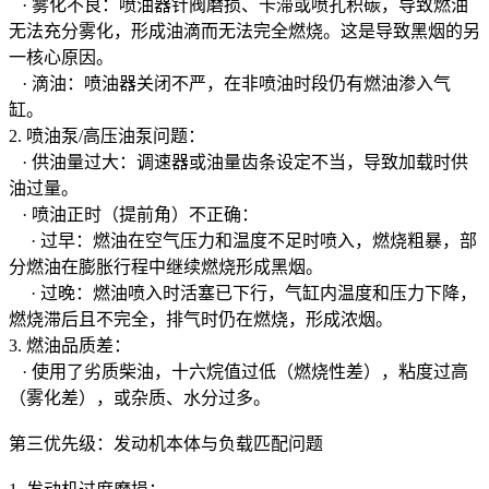
· 雾化不良：喷油器针阀磨损、卡滞或喷孔积碳，导致燃油
无法充分雾化，形成油滴而无法完全燃烧。这是导致黑烟的另
一核心原因。
· 滴油：喷油器关闭不严，在非喷油时段仍有燃油渗入气
缸。
2. 喷油泵/高压油泵问题：
· 供油量过大：调速器或油量齿条设定不当，导致加载时供
油过量。
· 喷油正时（提前角）不正确：
· 过早：燃油在空气压力和温度不足时喷入，燃烧粗暴，部
分燃油在膨胀行程中继续燃烧形成黑烟。
· 过晚：燃油喷入时活塞已下行，气缸内温度和压力下降，
燃烧滞后且不完全，排气时仍在燃烧，形成浓烟。
3. 燃油品质差：
· 使用了劣质柴油，十六烷值过低（燃烧性差），粘度过高
（雾化差），或杂质、水分过多。
第三优先级：发动机本体与负载匹配问题