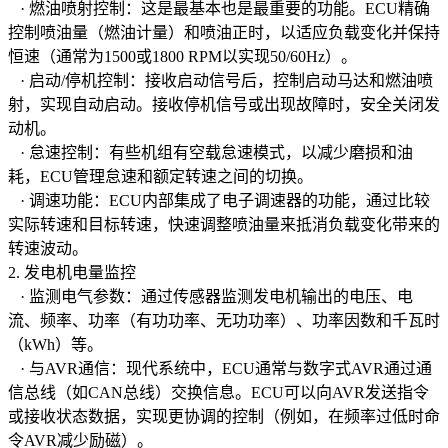
· 燃油喷射控制：这是最基本也是最重要的功能。ECU精确
控制喷油量（燃油计量）和喷油正时，以适应负载变化并保持
恒速（通常为1500或1800 RPM以实现50/60Hz）。
· 启动/停机控制：接收启动信号后，控制启动马达和燃油喷
射，实现自动启动。接收停机信号或出现故障时，安全关闭发
动机。
· 怠速控制：有些机组有空载怠速模式，以减少磨损和油
耗，ECU管理怠速和额定转速之间的切换。
· 调速功能：ECU内部集成了电子调速器的功能，通过比较
实际转速和目标转速，快速调整喷油量来抵消负载变化带来的
转速波动。
2. 发电机电量监控
· 监测电气参数：通过传感器监测发电机输出的电压、电
流、频率、功率（有功功率、无功功率）、功率因数和千瓦时
（kWh）等。
· 与AVR通信：现代系统中，ECU通常与数字式AVR通过通
信总线（如CAN总线）交换信息。ECU可以向AVR发送指令
或接收状态数据，实现更协调的控制（例如，在频率过低时命
令AVR减少励磁）。