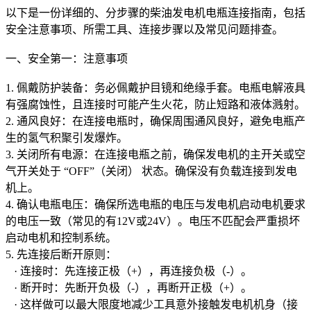
以下是一份详细的、分步骤的柴油发电机电瓶连接指南，包括
安全注意事项、所需工具、连接步骤以及常见问题排查。
一、安全第一：注意事项
1. 佩戴防护装备：务必佩戴护目镜和绝缘手套。电瓶电解液具
有强腐蚀性，且连接时可能产生火花，防止短路和液体溅射。
2. 通风良好：在连接电瓶时，确保周围通风良好，避免电瓶产
生的氢气积聚引发爆炸。
3. 关闭所有电源：在连接电瓶之前，确保发电机的主开关或空
气开关处于 “OFF”（关闭） 状态。确保没有负载连接到发电
机上。
4. 确认电瓶电压：确保所选电瓶的电压与发电机启动电机要求
的电压一致（常见的有12V或24V）。电压不匹配会严重损坏
启动电机和控制系统。
5. 先连接后断开原则：
· 连接时：先连接正极（+），再连接负极（-）。
· 断开时：先断开负极（-），再断开正极（+）。
· 这样做可以最大限度地减少工具意外接触发电机机身（接