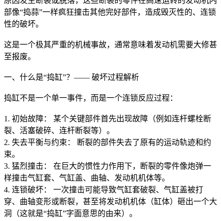
原因发生断裂或脱落，这些断裂的零件在高速运转的发动机内
部像“捣蒜”一样疯狂撞击其他完好部件，造成毁灭性的、连锁
性的破坏。
这是一个极其严重的机械事故，通常意味着发动机需要大修甚
至报废。
一、什么是“捣缸”？—— 破坏过程解析
捣缸不是一个单一事件，而是一个连锁反应过程：
1. 初始故障： 某个关键部件首先出现故障（例如连杆螺栓断
裂、活塞破碎、连杆断裂等）。
2. 失去平衡与约束： 断裂的部件失去了原有的运动轨迹和约
束。
3. 猛烈撞击： 在巨大的惯性力作用下，断裂的零件像炮弹一
样撞击气缸套、气缸盖、曲轴、发动机机体等。
4. 连锁破坏： 一次撞击可能导致气缸套破裂、气缸盖被打
穿、曲轴变形或断裂，甚至将发动机机体（缸体）砸出一个大
洞（这就是“捣缸”字面意思的由来）。