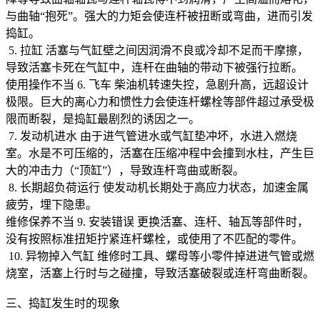
与曲轴“抱死”。强大的力矩会使连杆被扭断或弯曲，进而引发
捣缸。
5. 拉缸 活塞与气缸壁之间因润滑不良或冷却不足而干摩擦，
导致活塞卡死在气缸中，连杆在曲轴的带动下被强行拉断。
使用操作不当 6. 飞车 柴油机转速失控，急剧升高，远超设计
极限。巨大的离心力和惯性力会使连杆螺栓等部件超过承受极
限而断裂，是捣缸最剧烈的诱因之一。
7. 发动机进水 由于进气管进水或气缸垫冲坏，水进入燃烧
室。水是不可压缩的，活塞在压缩冲程中会撞到水柱，产生巨
大的冲击力（“顶缸”），导致连杆弯曲或断裂。
8. 长期超负荷运行 使发动机长期处于高应力状态，加速金属
疲劳，埋下隐患。
维修保养不当 9. 安装错误 更换活塞、连杆、轴瓦等部件时，
没有按照标准扭矩拧紧连杆螺栓，或使用了不匹配的零件。
10. 异物掉入气缸 维修时工具、螺母等小零件掉进进气管或燃
烧室，活塞上行时与之碰撞，导致活塞破裂或连杆弯曲断裂。
三、捣缸发生时的现象