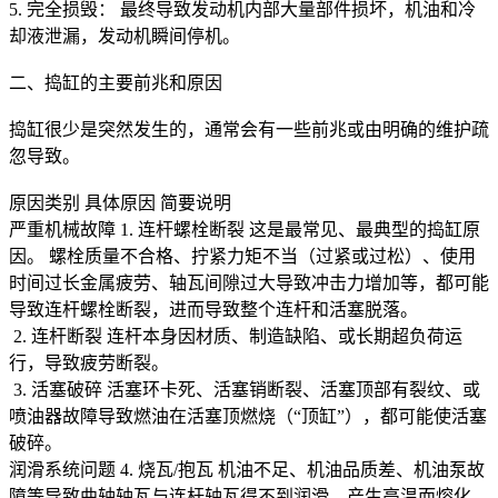
5. 完全损毁： 最终导致发动机内部大量部件损坏，机油和冷
却液泄漏，发动机瞬间停机。
二、捣缸的主要前兆和原因
捣缸很少是突然发生的，通常会有一些前兆或由明确的维护疏
忽导致。
原因类别 具体原因 简要说明
严重机械故障 1. 连杆螺栓断裂 这是最常见、最典型的捣缸原
因。 螺栓质量不合格、拧紧力矩不当（过紧或过松）、使用
时间过长金属疲劳、轴瓦间隙过大导致冲击力增加等，都可能
导致连杆螺栓断裂，进而导致整个连杆和活塞脱落。
2. 连杆断裂 连杆本身因材质、制造缺陷、或长期超负荷运
行，导致疲劳断裂。
3. 活塞破碎 活塞环卡死、活塞销断裂、活塞顶部有裂纹、或
喷油器故障导致燃油在活塞顶燃烧（“顶缸”），都可能使活塞
破碎。
润滑系统问题 4. 烧瓦/抱瓦 机油不足、机油品质差、机油泵故
障等导致曲轴轴瓦与连杆轴瓦得不到润滑，产生高温而熔化，