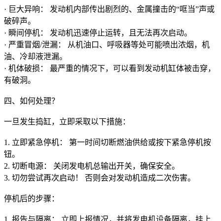
· 巨大异响： 发动机内部传出剧烈的、金属撞击的“哐当”声或
破碎声。
· 瞬间停机： 发动机迅速停止运转，且无法再次启动。
· 严重冒烟/泄漏： 从机油口、呼吸器等处可能喷出浓烟，机
油、冷却液泄漏。
· 机体破损： 最严重的情况下，可以看到发动机缸体被击穿，
有破洞。
四、如何处理？
一旦发生捣缸，立即采取以下措施：
1. 立即紧急停机： 第一时间切断燃油供给或按下紧急停机按
钮。
2. 切断电源： 关闭发电机总输出开关，确保安全。
3. 切勿尝试再次启动！ 否则会对发动机造成二次伤害。
停机后的步骤：
1. 报告与隔离： 立即上报情况，并将发电机设备隔离，挂上