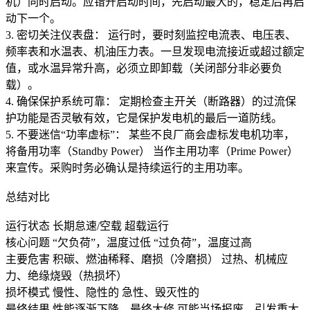
机）同时启动。应错开启动时间，先启动最大的，稳定后再启
动下一个。
3. 密切关注仪表盘： 运行时，要时刻监控电流表、电压表、
频率表和水温表、机油压力表。一旦发现电流接近或超过额定
值，或水温异常升高，必须立即卸载（关闭部分非必要负
载）。
4. 确保保护系统可靠： 定期检查主开关（断路器）的过流保
护功能是否灵敏有效，它是保护发电机的最后一道防线。
5. 不要迷信“功率虚标”： 某些不良厂商会虚标发电机功率，
将备用功率（Standby Power） 当作主用功率（Prime Power）
来宣传。采购时务必确认是持续运行的主用功率。
总结对比
运行状态 长期怠速/空载 超载运行
核心问题 “欠负荷”，温度过低 “过负荷”，温度过高
主要危害 积碳、燃油稀释、磨损（冷磨损） 过热、机械应
力、绝缘烧毁（热损坏）
损坏模式 慢性、隐性的 急性、毁灭性的
最终结果 性能逐渐下降，最终大修 可能当场报废，引发重大