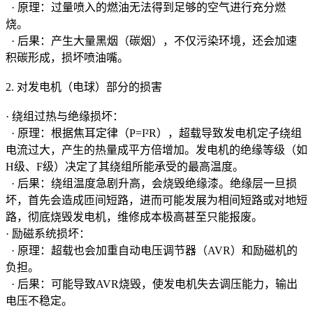
· 原理：过量喷入的燃油无法得到足够的空气进行充分燃
烧。
· 后果：产生大量黑烟（碳烟），不仅污染环境，还会加速
积碳形成，损坏喷油嘴。
2. 对发电机（电球）部分的损害
· 绕组过热与绝缘损坏：
· 原理：根据焦耳定律（P=I²R），超载导致发电机定子绕组
电流过大，产生的热量成平方倍增加。发电机的绝缘等级（如
H级、F级）决定了其绕组所能承受的最高温度。
· 后果：绕组温度急剧升高，会烧毁绝缘漆。绝缘层一旦损
坏，首先会造成匝间短路，进而可能发展为相间短路或对地短
路，彻底烧毁发电机，维修成本极高甚至只能报废。
· 励磁系统损坏：
· 原理：超载也会加重自动电压调节器（AVR）和励磁机的
负担。
· 后果：可能导致AVR烧毁，使发电机失去调压能力，输出
电压不稳定。