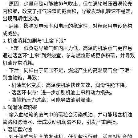
· 原因：少量积碳可能被排气吹出，但在涡轮增压器涡轮壳
内积聚，改变了排气通道的截面积，导致发动机转速不稳定，
出现周期性波动。
· 后果：影响发电频率和电压的稳定性，对精密用电设备构
成威胁。
3. 机油消耗加剧与“上窜下泄”
· 上窜：低负载导致气缸内压力低，高温的机油蒸气更容易
通过活塞环“上窜”到燃烧室，参与燃烧形成更多积碳，并导致
机油异常消耗。
· 下泄：同样由于缸压不足，燃烧产生的高温废气会“下泄”
到曲轴箱，导致：
· 机油氧化变质：高温使机油快速失效，润滑性能下降。
· 活塞环卡滞：进一步加剧机油上窜和动力损失。
· 曲轴箱压力过高：可能导致油封漏油。
4. 润滑油道积碳
· 窜入曲轴箱的废气中的碳粒会污染机油，并可能堵塞机油
管路和滤清器，造成发动机润滑不良，引发严重磨损。
5. 湿缸套穴蚀
· 对于湿式气缸套的发动机，低负载运行时，活塞对缸套的