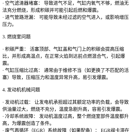
· 空气滤清器堵塞： 导致进气不足，气缸内氧气不够，燃油无
法充分燃烧，形成积碳并可能引起后燃和爆震。
· 进气管路泄漏： 可能导致未经过滤的空气进入，或影响增压
压力。
3. 燃烧室问题
· 积碳严重： 活塞顶部、气缸盖和气门上的积碳会提高压缩
比，并形成高温点，在正常火焰到达前点燃混合气，引起爆
震。
· 气缸压缩比过高： 通常由于维修不当（如更换了不匹配的活
塞）导致，压缩压力和温度异常升高，易引发爆震。
4. 发动机机械问题
· 发动机过载： 让发电机承担超过其额定功率的负载，会导致
供油量过大，燃烧不充分，温度急剧升高，容易引发爆震。
· 冷却系统故障： 发动机温度过高，整个燃烧室部件温度都升
高，为爆震创造了条件。
· 废气再循环（EGR）系统故障（如果配备）： EGR阀卡滞在