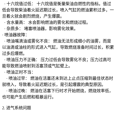
· 十六烷值过低： 十六烷值是衡量柴油自燃性的指标。值过
低会导致柴油着火延迟期过长，喷入气缸的燃油累积过多，一
旦着火就会剧烈燃烧，产生爆震。
· 含水量高： 水会影响燃油的雾化和燃烧过程。
· 杂质多： 堵塞喷油器，影响雾化效果。
· 喷油器故障：
· 喷油嘴滴油或雾化不良： 燃油无法形成细小的油雾，而是
以油滴或油柱的形式进入气缸，导致燃烧准备时间过长，积累
过多后爆燃。
· 喷油压力不正确： 压力过低会导致雾化不良；压力过高可
能导致燃油喷射到活塞顶或气缸壁上。
· 喷油正时不当：
· 喷油过早： 燃油在活塞还未到达上止点压缩到最佳状态时
就喷入，导致着火延迟期过长，是引起爆震的典型原因。
· 喷油过晚： 燃油在活塞下行时才开始燃烧，燃烧效率低，
也可能产生后燃和粗暴运行。
2. 进气系统问题