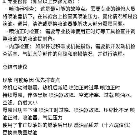
4. 专业检修（如果以上步骤无效）：
· 喷油器检查： 这是最可能的故障点。需要专业的维修人员
将喷油器拆下，在试验台上检查其喷油压力、雾化情况和是否
滴油。通常，清洗或更换喷油器能解决大部分爆震问题。
· 喷油正时检查： 需要专业技师使用正时灯等工具检查并调
整喷油泵的喷油提前角。
· 内部检查： 如果怀疑积碳或机械损伤，需要拆开发动机检
查活塞、气缸套等部件的积碳和磨损情况，并进行清理。
总结与建议
现象 可能原因 优先排查点
冷机启动时爆震，热机后减轻 喷油正时过早 喷油正时
持续爆震，伴随黑烟 喷油器故障、空滤堵塞、过载 喷油器、
空滤、负载大小
爆震且功率下降 喷油正时过晚、喷油器故障、压缩比不足 喷
油正时、喷油器、气缸压力
使用了非正规油站的燃油后出现 燃油品质差（十六烷值低）
更换高质量燃油