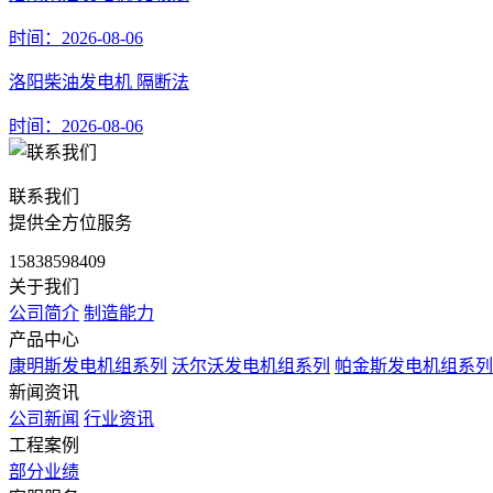
时间：2026-08-06
洛阳柴油发电机 隔断法
时间：2026-08-06
联系我们
提供全方位服务
15838598409
关于我们
公司简介
制造能力
产品中心
康明斯发电机组系列
沃尔沃发电机组系列
帕金斯发电机组系列
新闻资讯
公司新闻
行业资讯
工程案例
部分业绩