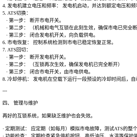
4. 发电机建立电压和频率： 发电机启动，并达到额定电压和频
5. ATS切换：
· 第一步： 断开市电开关。
· 第二步： （机械和电气互锁在此刻生效，确保市电已完全
· 第三步： 闭合发电机开关，向负载供电。
6. 市电恢复： 控制系统检测到市电已稳定恢复正常。
7. ATS回切：
· 第一步： 断开发电机开关。
· 第二步： （互锁再次生效，确保发电机已完全断开）
· 第三步： 闭合市电开关，由市电供电。
8. 冷却停机： 发电机在空载下运行一段预设的冷却时间后，
---
四、 管理与维护
再好的互锁系统，如果缺乏维护也会失效。
· 定期测试： 应定期（如每月）模拟市电故障，测试ATS的
· 功能检查： 定期检查紧急停机按钮、高低油压、水温等保护