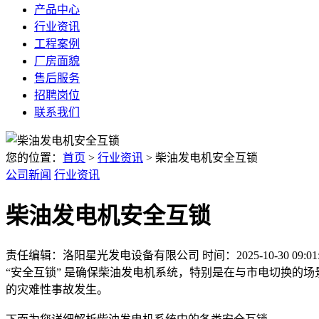
产品中心
行业资讯
工程案例
厂房面貌
售后服务
招聘岗位
联系我们
您的位置：
首页
>
行业资讯
> 柴油发电机安全互锁
公司新闻
行业资讯
柴油发电机安全互锁
责任编辑：洛阳星光发电设备有限公司
时间：2025-10-30 09:01
“安全互锁” 是确保柴油发电机系统，特别是在与市电切换的
的灾难性事故发生。