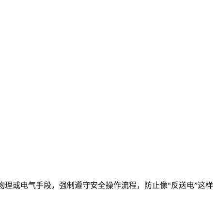
物理或电气手段，强制遵守安全操作流程，防止像“反送电”这样