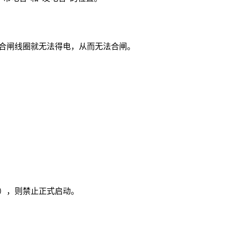
的合闸线圈就无法得电，从而无法合闸。
缸），则禁止正式启动。