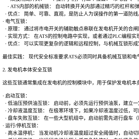
· ATS内部的机械锁： 自动转换开关内部通过精巧的杠杆
· 优点： 简单、可靠、直观，是防止人为误操作的第一道防线
· 电气互锁：
· 原理： 通过将市电开关的辅助触点串联在发电机开关的合
· 实现方式： 在ATS的控制电路中实现，或者通过PLC编程实
· 优点： 可以实现更复杂的逻辑和远程控制，与机械互锁形
最佳实践： 现代安全标准要求ATS必须同时具备机械互锁和
2. 发电机本体安全互锁
这些互锁通常集成在发电机的控制模块中，用于保护发电机本
· 启动互锁：
· 低油压预供油互锁： 启动前，必须先运行预供油泵，建立
· 冷却液温度互锁： 在极寒环境下，如果冷却液温度过低，
· 盘车失败互锁： 在一些大型机组中，启动前需先进行盘车
· 运行/停机互锁：
· 高水温停机： 当发动机冷却液温度超过安全阈值时，自动