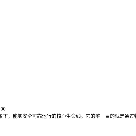
:00
场景下，能够安全可靠运行的核心生命线。它的唯一目的就是通过