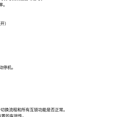
率。
断开）
自动停机。
整个切换流程和所有互锁功能是否正常。
装置的有效性。