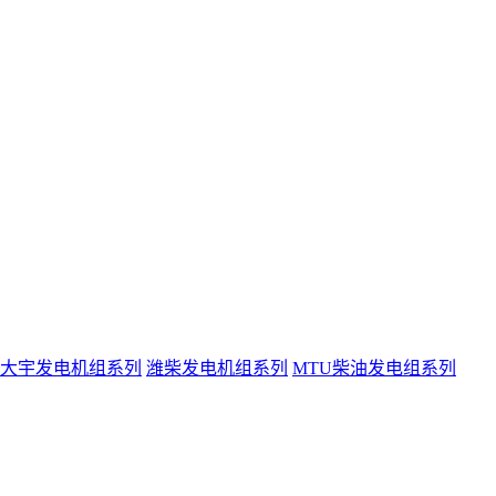
大宇发电机组系列
潍柴发电机组系列
MTU柴油发电组系列